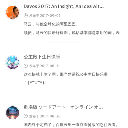
庄
Davos 2017: An Insight, An Idea with Jack Ma
的
白
发布于 2017-09-05
猫
马云，与他全球化的阿里巴巴。
顺便，马云的口语好棒啊，说话基本都是常用的词，表
达却很精炼！
公主殿下生日快乐
发布于 2017-08-31
这么快就十岁了啊，那当然是祝公主生日快乐啦
╰(*°▽°*)╯
劇場版 ソードアート・オンライン オーディナル・スケール
发布于 2017-08-26
国内终于定档了，百度云里一直存着抢版的忍住没看。