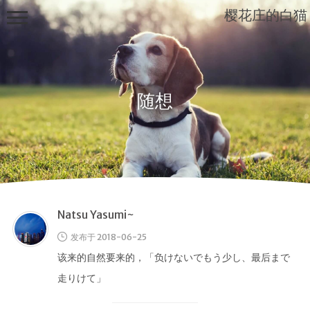
樱花庄的白猫
随想
Mashiro
Sama...
Natsu Yasumi~
发布于 2018-06-25
该来的自然要来的，「负けないでもう少し、最后まで
走りけて」
首页