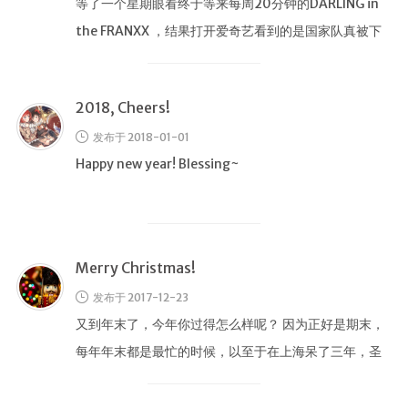
等了一个星期眼看终于等来每周20分钟的DARLING in
赞赏
the FRANXX ，结果打开爱奇艺看到的是国家队真被下
关于
架了。
我？
2018, Cheers!
统计
发布于 2018-01-01
监控
Happy new year! Blessing~
主题
MAP
RSS
Merry Christmas!
APP
发布于 2017-12-23
小森林
又到年末了，今年你过得怎么样呢？ 因为正好是期末，
©
每年年末都是最忙的时候，以至于在上海呆了三年，圣
2018
诞和元旦跨年都没有出过学校2333
樱
花