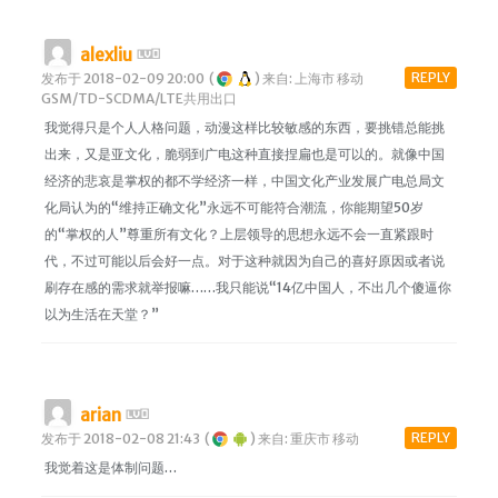
alexliu
REPLY
发布于 2018-02-09 20:00
(
)
来自: 上海市 移动
GSM/TD-SCDMA/LTE共用出口
我觉得只是个人人格问题，动漫这样比较敏感的东西，要挑错总能挑
出来，又是亚文化，脆弱到广电这种直接捏扁也是可以的。就像中国
经济的悲哀是掌权的都不学经济一样，中国文化产业发展广电总局文
化局认为的“维持正确文化”永远不可能符合潮流，你能期望50岁
的“掌权的人”尊重所有文化？上层领导的思想永远不会一直紧跟时
代，不过可能以后会好一点。对于这种就因为自己的喜好原因或者说
刷存在感的需求就举报嘛……我只能说“14亿中国人，不出几个傻逼你
以为生活在天堂？”
arian
REPLY
发布于 2018-02-08 21:43
(
)
来自: 重庆市 移动
我觉着这是体制问题…