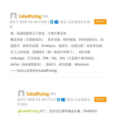
SaladPuting
REPLY
发布于 2018-02-06 17:09
(
)
来自: 山东省青岛市 移
动
嗯，动漫我推荐几个渠道，大佬不要见笑
樱花动漫（百度能找到）、风车动漫、绝对领域、SOS动漫论坛、动
漫星空、新世纪动漫、Drawyoo、漫音社、动漫之家、布米米动漫、
天上人间动漫、琉璃神社（那一类就不列举了）、A区动漫、
vmkanga、叮当动漫、DM、H站、D站（不是那个老司机的）、
AcFun（A站感觉要凉）、最ACG、ACG档案、Missevan
——来自山东财经的SaladPuting
SaladPuting
REPLY
发布于 2018-02-06 17:13
(
)
来自: 山东省青岛
市 移动
@SaladPuting
对了，没办法注册和修改头像，Flash的问