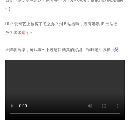
原文已删，毕竟建这个博客并不为了发些垃圾文章抱怨这抱怨那的
赞赏
;-)
关于
DitF 爱奇艺上被剪了怎么办？到 B 站看啊，没有港澳 IP 无法播
我？
放？试试
这个
~
统计
监控
天降驯鹿染，莓戏啦~ 不过这口糖真的好甜，顿时老泪纵横
主题
MAP
RSS
APP
小森林
©
2018
樱
花