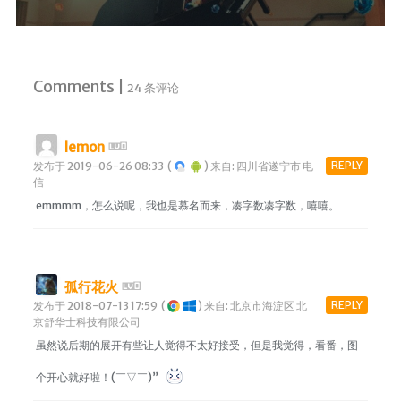
Comments |
24 条评论
lemon
REPLY
发布于 2019-06-26 08:33
(
)
来自: 四川省遂宁市 电
信
emmmm，怎么说呢，我也是慕名而来，凑字数凑字数，嘻嘻。
孤行花火
REPLY
发布于 2018-07-13 17:59
(
)
来自: 北京市海淀区 北
京舒华士科技有限公司
虽然说后期的展开有些让人觉得不太好接受，但是我觉得，看番，图
个开心就好啦！(￣▽￣)”