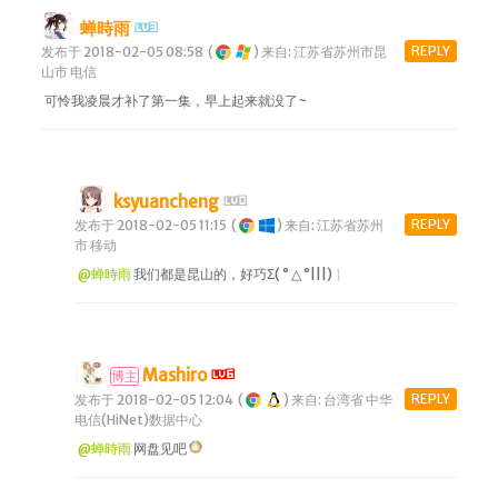
蝉時雨
REPLY
发布于 2018-02-05 08:58
(
)
来自: 江苏省苏州市昆
山市 电信
可怜我凌晨才补了第一集，早上起来就没了~
ksyuancheng
REPLY
发布于 2018-02-05 11:15
(
)
来自: 江苏省苏州
市 移动
@蝉時雨
我们都是昆山的，好巧Σ( ° △ °|||)︴
Mashiro
博主
REPLY
发布于 2018-02-05 12:04
(
)
来自: 台湾省 中华
电信(HiNet)数据中心
@蝉時雨
网盘见吧