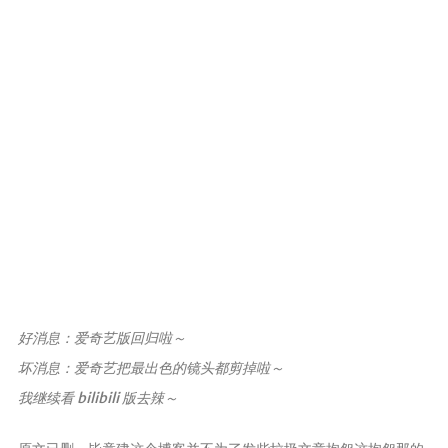
归档
极客
文章
影评
随想
笔记
清单
书单
番组
歌单
好消息：爱奇艺版回归啦～
卡组
坏消息：爱奇艺把最出色的镜头都剪掉啦～
我继续看 bilibili 版去辣～
留言板
友人帐