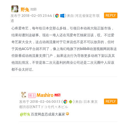
野兔
REPLY
发布于 2018-02-05 23:44
(
)
来自: 河北省保定市 联
通
心疼爱奇艺，每年给日本交那么多钱，引领日本动画大陆正版市场，
结果却遭到这破事。现在一堆人还在骂爱奇艺独家活该，哎。不过爱
奇艺家大业大，这点动画流量对于它来说也不是不可以放弃的，但对
于其他ACG平台就不同了，像上海幻电旗下的bilibili动漫视频网就靠这
些新番或动画流量支撑门户 ，如果这次行为导致更多动画下架以及其
他混乱情况，不管是靠二次元盈利的商业公司还是二次元圈中人应该
都不会太好过。
Mashiro
博主
REPLY
发布于 2018-02-06 00:13
(
)
来自: 日本 東京
都渋谷区NTTドコモ代々木ビル
@野兔
百度网盘恐成最大赢家