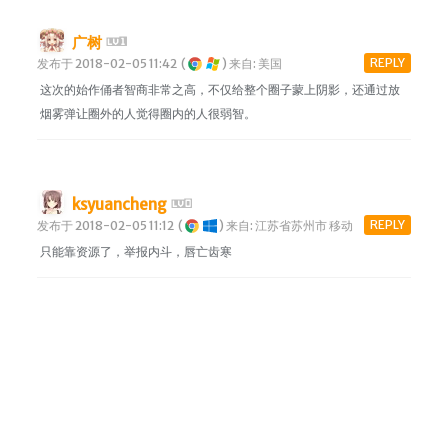
广树
REPLY
发布于 2018-02-05 11:42
(
)
来自: 美国
这次的始作俑者智商非常之高，不仅给整个圈子蒙上阴影，还通过放
烟雾弹让圈外的人觉得圈内的人很弱智。
ksyuancheng
REPLY
发布于 2018-02-05 11:12
(
)
来自: 江苏省苏州市 移动
只能靠资源了，举报内斗，唇亡齿寒