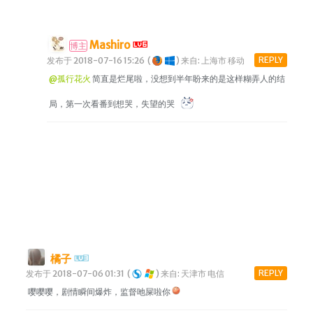
Mashiro
博主
REPLY
发布于 2018-07-16 15:26
(
)
来自: 上海市 移动
@孤行花火
简直是烂尾啦，没想到半年盼来的是这样糊弄人的结
局，第一次看番到想哭，失望的哭
橘子
REPLY
发布于 2018-07-06 01:31
(
)
来自: 天津市 电信
嘤嘤嘤，剧情瞬间爆炸，监督吔屎啦你