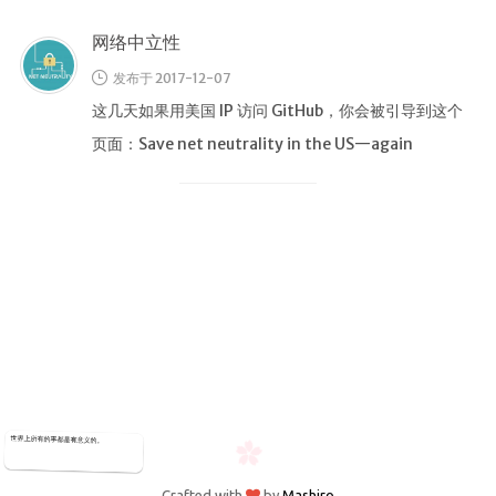
归档
网络中立性
极客
发布于 2017-12-07
文章
这几天如果用美国 IP 访问 GitHub，你会被引导到这个
影评
页面：Save net neutrality in the US—again
随想
笔记
清单
书单
番组
歌单
卡组
世界上所有的事都是有意义的。
留言板
友人帐
Crafted with
by
Mashiro