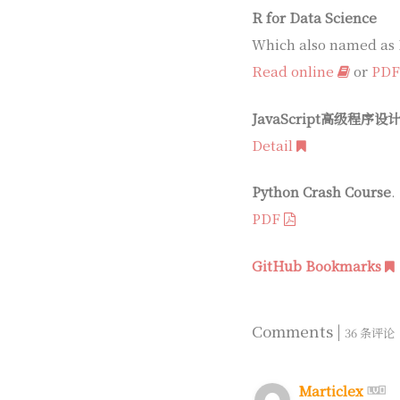
R for Data Science
Which also named as 
Read online
or
PD
JavaScript高级程序设计 [P
Detail
Python Crash Course
.
PDF
GitHub Bookmarks
Comments |
36 条评论
Marticlex