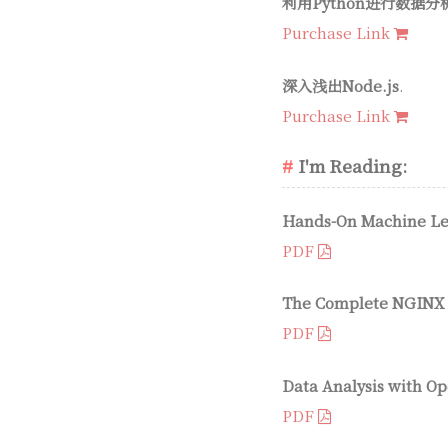
利用Python进行数据分析 [Py
Purchase Link
深入浅出Node.js
.
Purchase Link
I'm Reading:
Hands-On Machine Lea
PDF
The Complete NGINX
PDF
Data Analysis with Op
PDF