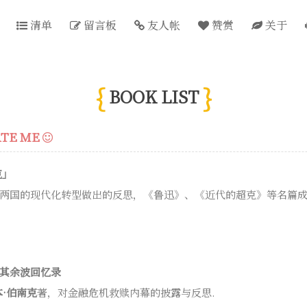
清单
留言板
友人帐
赞赏
关于
BOOK LIST
TE ME
克」
两国的现代化转型做出的反思，《鲁迅》、《近代的超克》等名篇
其余波回忆录
本·伯南克
著，对金融危机救赎内幕的披露与反思.