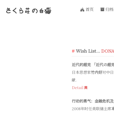
首页
归档
さくら荘
の
白猫
Wish List...
DONA
近代的超克 「近代の超
日本思想家
竹内好
对中日
献.
Detail
行动的勇气：金融危机及
2008年时任美联储主席