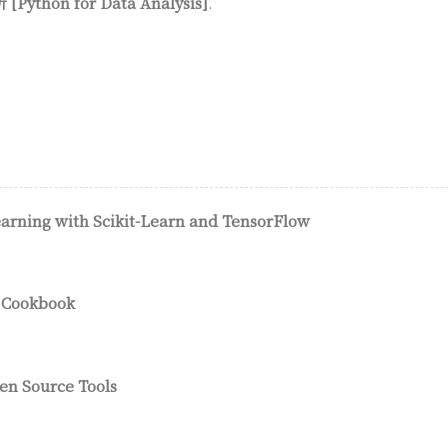
thon for Data Analysis]
.
rning with Scikit-Learn and TensorFlow
 Cookbook
en Source Tools