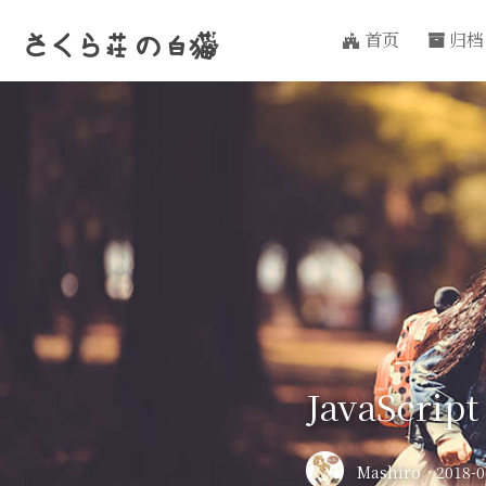
首页
归档
さくら荘
の
白猫
JavaScrip
Mashiro
·
2018-0