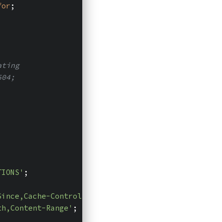
for
;
ating
504;
TIONS'
;
Since,Cache-Control,Content-Type,Range'
;
th,Content-Range'
;