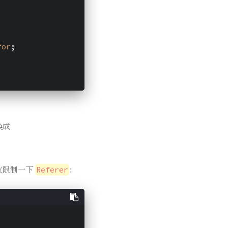
for
;
换成
建议限制一下
：
Referer