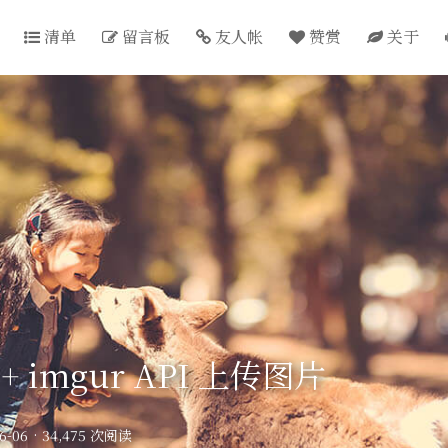
清单
留言板
友人帐
赞赏
关于
t + imgur API 上传图片
6-06
·
34,475 次阅读