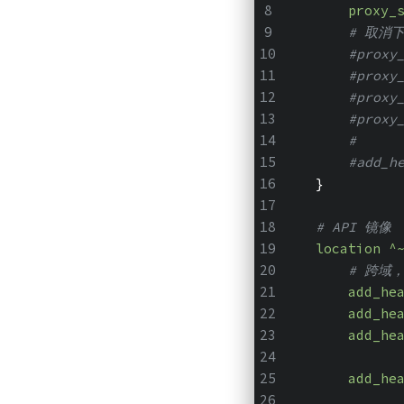
proxy_
# 取消
#proxy
#proxy
#proxy
#proxy
#     
#add_h
    }
# API 镜像
location
 ^
# 跨域
add_he
add_he
add_he
add_he