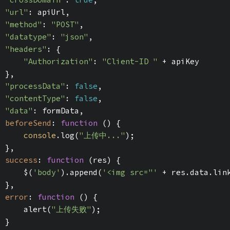
"url"
: apiUrl,
"method"
: 
"POST"
,
"datatype"
: 
"json"
,
"headers"
: {
"Authorization"
: 
"Client-ID "
 + apiKey
  },
"processData"
: 
false
,
"contentType"
: 
false
,
"data"
: formData,
beforeSend
: 
function
 (
) 
{
console
.log(
"上传中..."
);
  },
success
: 
function
 (
res
) 
{
      $(
'body'
).append(
'<img src="'
 + res.data.lin
  },
error
: 
function
 (
) 
{
      alert(
"上传失败"
);
  }