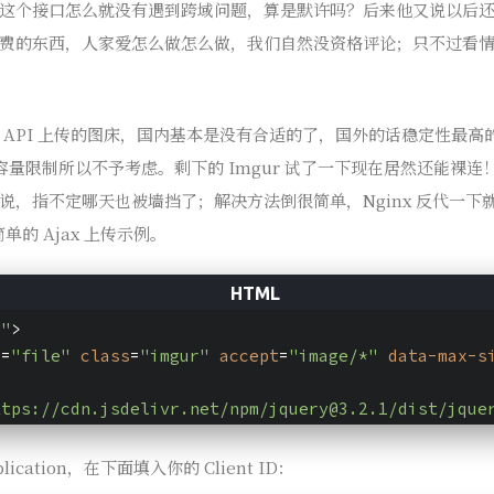
这个接口怎么就没有遇到跨域问题，算是默许吗？后来他又说以后还有通过
费的东西，人家爱怎么做怎么做，我们自然没资格评论；只不过看
 API 上传的图床，国内基本是没有合适的了，国外的话稳定性最高
r 有容量限制所以不予考虑。剩下的 Imgur 试了一下现在居然还能
说，指不定哪天也被墙挡了；解决方法倒很简单，Nginx 反代一下
单的 Ajax 上传示例。
r"
>
e
=
"file"
class
=
"imgur"
accept
=
"image/*"
data-max-s
ttps://cdn.jsdelivr.net/npm/jquery@3.2.1/dist/jque
lication，在下面填入你的 Client ID：