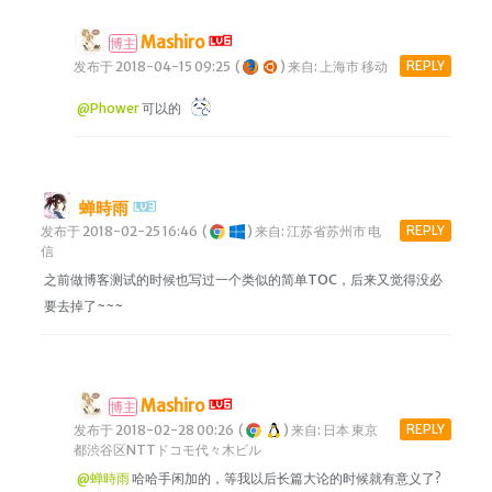
Mashiro
博主
REPLY
发布于 2018-04-15 09:25
(
)
来自: 上海市 移动
@Phower
可以的
蝉時雨
REPLY
发布于 2018-02-25 16:46
(
)
来自: 江苏省苏州市 电
信
之前做博客测试的时候也写过一个类似的简单TOC，后来又觉得没必
要去掉了~~~
Mashiro
博主
REPLY
发布于 2018-02-28 00:26
(
)
来自: 日本 東京
都渋谷区NTTドコモ代々木ビル
@蝉時雨
哈哈手闲加的，等我以后长篇大论的时候就有意义了?