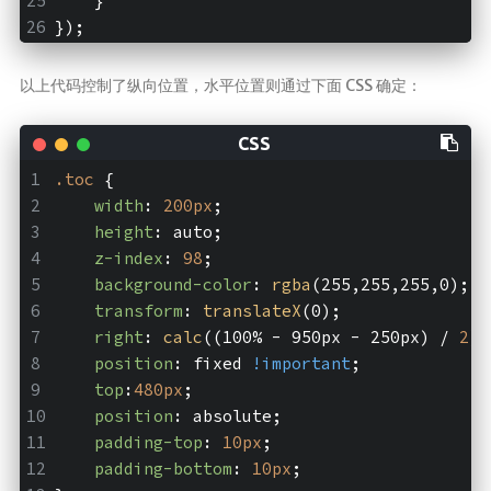
    }
});
以上代码控制了纵向位置，水平位置则通过下面 CSS 确定：
.toc
 {
width
: 
200px
;
height
: auto;
z-index
: 
98
;
background-color
: 
rgba
(255,255,255,0);
transform
: 
translateX
(0);
right
: 
calc
((100% - 950px - 250px) / 
2
);
position
: fixed 
!important
;
top
:
480px
;
position
: absolute;
padding-top
: 
10px
;
padding-bottom
: 
10px
;