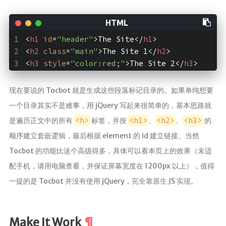
<
h1
id
=
"header"
>
The Site
</
h1
>
<
h2
class
=
"main"
>
The Site 1
</
h2
>
<
h3
style
=
"color:red;"
>
The Site 2
</
h3
>
现在要说的 Tocbot 就是生成这些段落标记目录的。如果单纯想要
一个目录其实不是难事，用 jQuery 写起来很简单的，基本思路就
<h>
<h1>
<h2>
<h3>
是遍历正文中的所有
标签，并按
、
、
的
顺序建立套嵌逻辑，最后根据 element 的 id 建立链接。当然
Tocbot 的功能比这个高级得多，具体可以看本页上的效果（未适
配手机，请用电脑查看，并保证屏幕宽度在 1200px 以上），值得
一提的是 Tocbot 并没有使用 jQuery，完全靠原生 JS 实现。
Make It Work