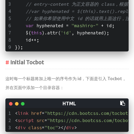
// entry-content 为正文容器的 class，根
//var hyphenated = $(this).text().replac
// 如果你希望使用中文 id 的话就用上面这行，注
var
 hyphenated = 
"mashiro-"
 + id;
    $(
this
).attr(
'id'
, hyphenated);
    id++;
});
Initial Tocbot
这时每一个标题将加上唯一的序号作为 id，下面是引入 Tocbot，
并在页面中添加一个目录容器：
<
link
href
=
"https://cdn.bootcss.com/tocbot/4
<
script
src
=
"https://cdn.bootcss.com/tocbot/
<
div
class
=
"toc"
>
</
div
>