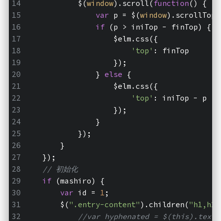
            $(
window
).scroll(
function
(
) 
{
var
 p = $(
window
).scrollTop(
if
 (p > iniTop - finTop) {
                    $elm.css({
'top'
: finTop
                    });
                } 
else
 {
                    $elm.css({
'top'
: iniTop - p
                    });
                }
            });
        }
    });
// 初始化
if
 (mashiro) {
var
 id = 
1
;
        $(
".entry-content"
).children(
"h1,h2,
//var hyphenated = $(this).text(