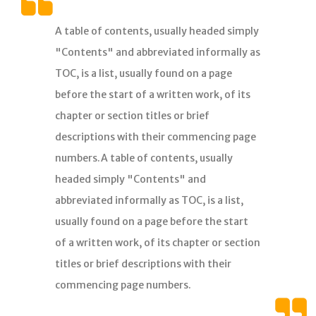
归档
A table of contents, usually headed simply
极客
"Contents" and abbreviated informally as
文章
TOC, is a list, usually found on a page
影评
before the start of a written work, of its
随想
chapter or section titles or brief
笔记
descriptions with their commencing page
清单
numbers.A table of contents, usually
headed simply "Contents" and
书单
abbreviated informally as TOC, is a list,
番组
usually found on a page before the start
歌单
of a written work, of its chapter or section
卡组
titles or brief descriptions with their
commencing page numbers.
留言板
友人帐