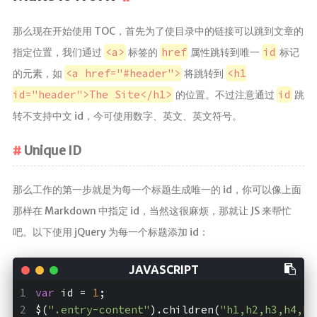
那么现在开始使用 TOC，首先为了使目录中的链接可以跳到文章的
<a>
href
id
指定位置，我们通过
标签的
属性跳转到唯一
标记
<a href="#header">
<h1
的元素，如
将跳转到
id="header">The Site</h1>
id
的位置。不过注意通过
跳
转不支持中文 id，今可使用数字、英文、英文符号。
Unique ID
那么工作的第一步就是为每一个标题生成唯一的 id，你可以像上面
那样在 Markdown 中指定 id，当然这很麻烦，那就让 JS 来帮忙
吧。以下使用 jQuery 为每一个标题添加 id：
var
 id = 
1
;
$(
".entry-content"
).children(
"h1,h2,h3,h4,h5