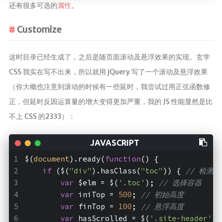
还有很多可选的
属性
。
Customize
这时目录已经生成了，之后是随页面滚动及悬浮效果的实现。玄学
CSS 我实在写不出来，所以就用 jQuery 写了一个滚动及悬浮效果
（你大概也注意到滚动的时候有一些延时，我尝试过用正弦函数修
正，但延时反因运算量的增大变得更加严重，我的 JS 性能显然是比
不上 CSS 的2333）：
$(
document
).ready(
function
(
) 
{
if
 ($(
"div"
).hasClass(
"toc"
)) { 
// 检测
var
 $elm = $(
'.toc'
); 
// 选择容器
var
 iniTop = 
500
; 
// 初始高度
var
 finTop = 
100
; 
// 悬浮高度
var
 hasScrolled = $(
'.site-header'
).