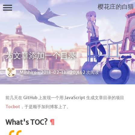
樱花庄的白猫
Mashiro
为文章添加一个目录
Sama...
Mashiro
·
2018-02-13
·
20,462 次阅读
前几天在 GitHub 上发现一个用 JavaScript 生成文章目录的项目
Tocbot
，于是顺手加到博客上了。
What's TOC?
首页