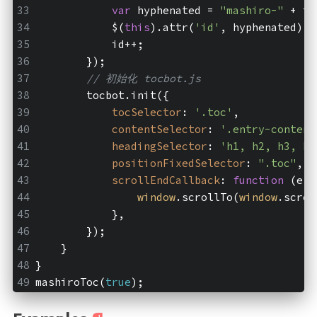
var
 hyphenated = 
"mashiro-"
 + id
            $(
this
).attr(
'id'
, hyphenated);
            id++;
        });
// 初始化 tocbot.js
        tocbot.init({
tocSelector
: 
'.toc'
,
contentSelector
: 
'.entry-content
headingSelector
: 
'h1, h2, h3, h4
positionFixedSelector
: 
".toc"
,
scrollEndCallback
: 
function
 (
e
) 
window
.scrollTo(
window
.scrol
            },
        });
    }
}
mashiroToc(
true
);