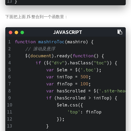
}
下面把上面 JS 整合到一个函数里：
function
mashiroToc
(
mashiro
) 
{
// 滚动及悬浮
    $(
document
).ready(
function
(
) 
{
if
 ($(
"div"
).hasClass(
"toc"
)) {
var
 $elm = $(
'.toc'
);
var
 iniTop = 
500
; 
var
 finTop = 
100
; 
var
 hasScrolled = $(
'.site-heade
if
 (hasScrolled > iniTop) {
                $elm.css({
'top'
: finTop
                });
            }