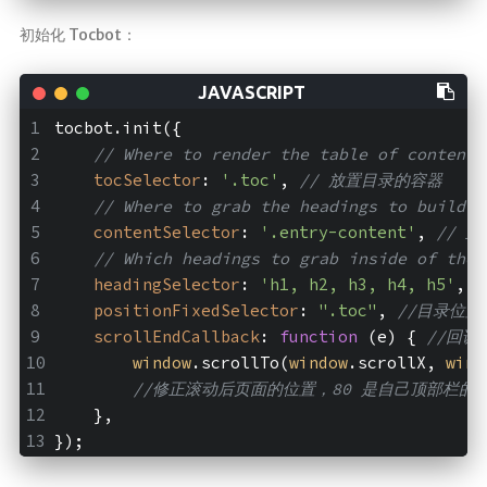
初始化 Tocbot：
tocbot.init({
// Where to render the table of contents
tocSelector
: 
'.toc'
, 
// 放置目录的容器
// Where to grab the headings to build t
contentSelector
: 
'.entry-content'
, 
// 
// Which headings to grab inside of the 
headingSelector
: 
'h1, h2, h3, h4, h5'
, 
positionFixedSelector
: 
".toc"
, 
//目录位置
scrollEndCallback
: 
function
 (
e
) 
{ 
//回调
window
.scrollTo(
window
.scrollX, 
wind
//修正滚动后页面的位置，80 是自己顶部栏的
    },
});