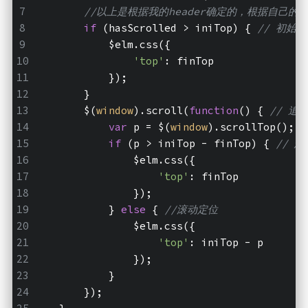
//以上是根据我的header确定的，根据自己的
if
 (hasScrolled > iniTop) { 
// 初始
            $elm.css({
'top'
: finTop
            });
        }
        $(
window
).scroll(
function
(
) 
{ 
// 追
var
 p = $(
window
).scrollTop(); 
if
 (p > iniTop - finTop) { 
// 
                $elm.css({
'top'
: finTop
                });
            } 
else
 { 
//滚动定位
                $elm.css({
'top'
: iniTop - p
                });
            }
        });