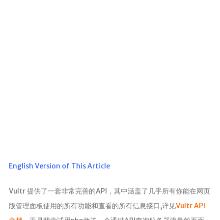
归档
极客
文章
影评
随想
笔记
清单
书单
番组
歌单
English Version of This Article
卡组
Vultr 提供了一套非常完善的API，其中涵盖了几乎所有你能在网页
留言板
版管理面板使用的所有功能和查看的所有信息接口,详见
Vultr API
友人帐