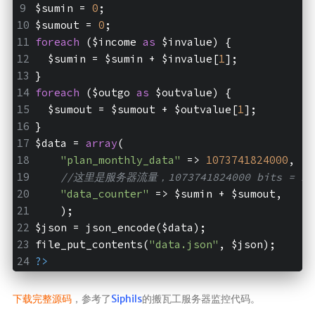
$sumin = 
0
;
$sumout = 
0
;
foreach
 ($income 
as
 $invalue) {
  $sumin = $sumin + $invalue[
1
];
}
foreach
 ($outgo 
as
 $outvalue) {
  $sumout = $sumout + $outvalue[
1
];
}
$data = 
array
(
"plan_monthly_data"
 => 
1073741824000
,
//这里是服务器流量，1073741824000 bits = 1
"data_counter"
 => $sumin + $sumout, 
    );
$json = json_encode($data);
file_put_contents(
"data.json"
, $json);
?>
下载完整源码
，参考了
Siphils
的搬瓦工服务器监控代码。