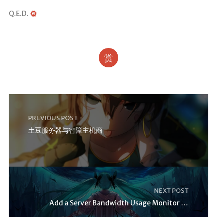
Q.E.D.
赏
PREVIOUS POST
土豆服务器与智障主机商
NEXT POST
Add a Server Bandwidth Usage Monitor Page with PHP and Vultr API