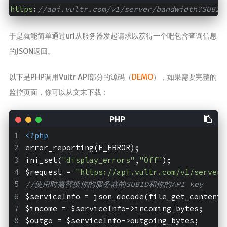
庄
https
:
//api.vultr.com/v1/server/bandwidth?SUBID
的
白
猫
于是就能简单通过url从服务器发起请求以获得一个吧包含查询信息
的JSON返回。
以下是PHP调用Vultr API部分的源码（
DEMO
），如果需要完整的
监控页面，你可以从文末下载：
<?php
error_reporting(E_ERROR); 
ini_set(
"display_errors"
,
"Off"
);
$request = 
"https://api.vultr.com/v1/server/
//使用时需替换你的服务器的SUBID和你的API key
$serviceInfo = json_decode(file_get_contents
$income = $serviceInfo->incoming_bytes;
$outgo = $serviceInfo->outgoing_bytes;