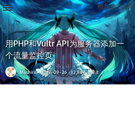
樱花庄的白猫
用PHP和Vultr API为服务器添加一
Mashiro
个流量监控页
Sama...
Mashiro
·
2017-09-26
·
12,947 次阅读
首页