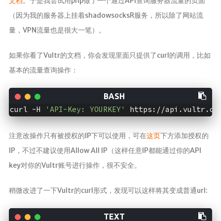
文档
。于是我尝试用php做了一个通过API查询服务器流量的页面
赞赏
（因为我的服务器上挂着shadowsocksR服务，所以除了网站流
关于
量，VPN流量也是很大一笔）。
我？
如果你看了Vultr的文档，你会发现里面只提供了curl的调用，比如
统计
基本的流量查询操作：
监控
主题
curl -H 
'API-Key: YOURKEY'
MAP
RSS
注意改操作只有被授权的IP下可以使用，可在
这页
下方添加授权的
IP，不过不建议使用Allow All IP（这样任意IP都能通过你的API
APP
key对你的Vultr账号进行操作，很不安全。
小森林
©
稍微改进了一下Vultr的curl形式，发现可以这样将其变成普通url:
2018
樱
花