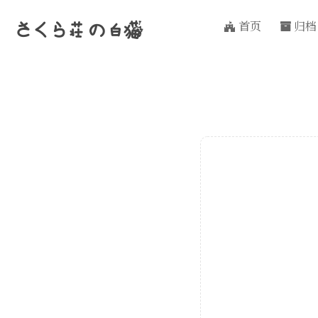
首页
归档
さくら荘
の
白猫