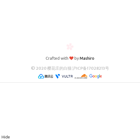
归档
极客
文章
影评
随想
笔记
Crafted with
by
Mashiro
© 2020 樱花庄的白猫
沪ICP备17028213号
清单
书单
番组
歌单
卡组
留言板
Hide
友人帐