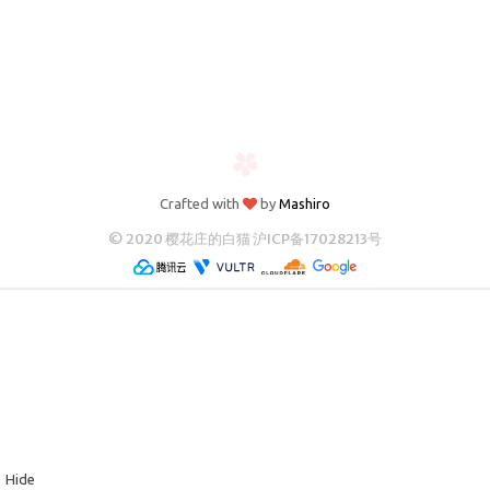
归档
极客
文章
影评
随想
笔记
Crafted with
by
Mashiro
© 2020 樱花庄的白猫
沪ICP备17028213号
清单
书单
番组
歌单
卡组
留言板
Hide
友人帐