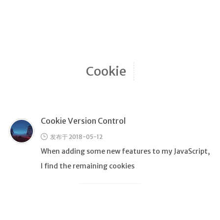
归档
极客
文章
影评
Cookie
随想
笔记
清单
Cookie Version Control
书单
发布于 2018-05-12
番组
When adding some new features to my JavaScript,
歌单
I find the remaining cookies
卡组
留言板
友人帐