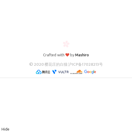
归档
极客
文章
影评
随想
笔记
Crafted with
by
Mashiro
© 2020 樱花庄的白猫
沪ICP备17028213号
清单
书单
番组
歌单
卡组
留言板
Hide
友人帐