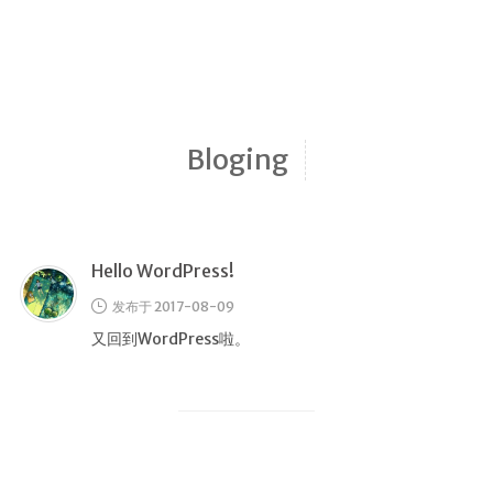
归档
极客
文章
影评
Bloging
随想
笔记
清单
Hello WordPress!
书单
发布于 2017-08-09
番组
又回到WordPress啦。
歌单
卡组
留言板
友人帐